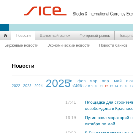
Новости
Валютный рынок
Фондовый рынок
Товарн
Биржевые новости
Экономические новости
Новости банков
Новости
2025
янв
фев
мар
апр
май
ию
2022
2023
2024
2026
1
2
3
4
5
6
7
8
9
10
11
12
13
14
15
16
1
17:41
Площадка для строител
освобождена в Краснос
16:19
Путин ввел мораторий 
октября по май