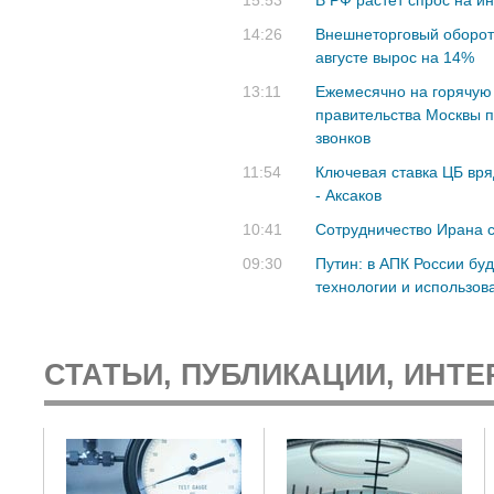
15:53
В РФ растет спрос на 
14:26
Внешнеторговый оборот 
августе вырос на 14%
13:11
Ежемесячно на горячую
правительства Москвы 
звонков
11:54
Ключевая ставка ЦБ вря
- Аксаков
10:41
Сотрудничество Ирана 
09:30
Путин: в АПК России бу
технологии и использо
СТАТЬИ, ПУБЛИКАЦИИ, ИНТЕ
: