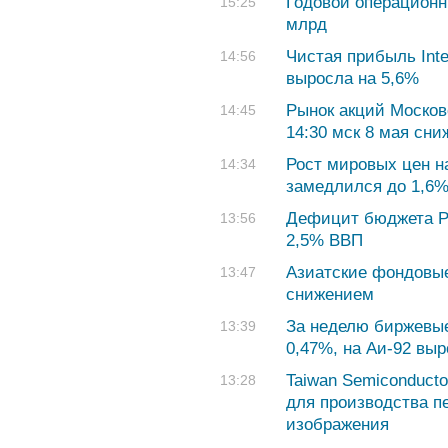
Годовой операционн
15:25
млрд
Чистая прибыль Inte
14:56
выросла на 5,6%
Рынок акций Москов
14:45
14:30 мск 8 мая сни
Рост мировых цен н
14:34
замедлился до 1,6
Дефицит бюджета РФ
13:56
2,5% ВВП
Азиатские фондовые
13:47
снижением
За неделю биржевые
13:39
0,47%, на Аи-92 вы
Taiwan Semiconduct
13:28
для производства п
изображения