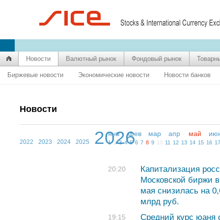
Новости
Валютный рынок
Фондовый рынок
Товарн
Биржевые новости
Экономические новости
Новости банков
Новости
2026
янв
фев
мар
апр
май
ию
2022
2023
2024
2025
1
2
3
4
5
6
7
8
9
10
11
12
13
14
15
16
1
Капитализация росс
20:20
Московской биржи в
мая снизилась на 0
млрд руб.
Средний курс юаня с
19:15