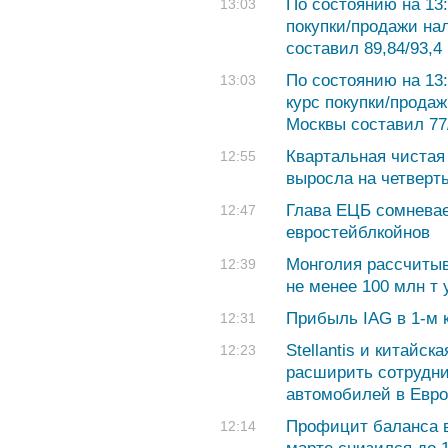
По состоянию на 13:
13:03
покупки/продажи на
составил 89,84/93,4 
По состоянию на 13
13:03
курс покупки/продаж
Москвы составил 77/
Квартальная чистая
12:55
выросла на четверть
Глава ЕЦБ сомневае
12:47
евростейблкойнов
Монголия рассчитыв
12:39
не менее 100 млн т 
Прибыль IAG в 1-м к
12:31
Stellantis и китайс
12:23
расширить сотрудни
автомобилей в Евро
Профицит баланса в
12:14