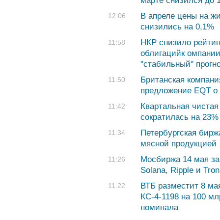
марте снизился до 
В апреле цены на ж
12:06
снизились на 0,1%
НКР снизило рейтин
11:58
облигацийк омпании 
"стабильный" прогн
Британская компания
11:50
предложение EQT о 
Квартальная чистая
11:42
сократилась на 23%
Петербургская бирж
11:34
мясной продукцией
Мосбиржа 14 мая з
11:26
Solana, Ripple и Tron
ВТБ разместит 8 ма
11:22
КС-4-1198 на 100 мл
номинала