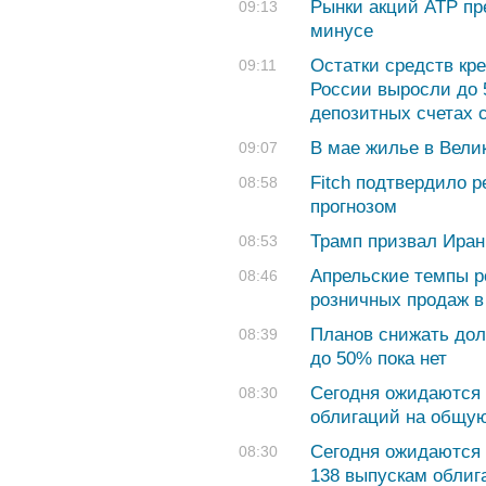
Рынки акций АТР пр
09:13
минусе
Остатки средств кр
09:11
России выросли до 5
депозитных счетах 
В мае жилье в Вели
09:07
Fitch подтвердило р
08:58
прогнозом
Трамп призвал Иран
08:53
Апрельские темпы р
08:46
розничных продаж в
Планов снижать дол
08:39
до 50% пока нет
Сегодня ожидаются 
08:30
облигаций на общую
Сегодня ожидаются 
08:30
138 выпускам облиг