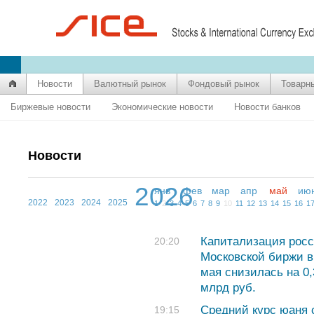
Новости
Валютный рынок
Фондовый рынок
Товарн
Биржевые новости
Экономические новости
Новости банков
Новости
2026
янв
фев
мар
апр
май
ию
2022
2023
2024
2025
1
2
3
4
5
6
7
8
9
10
11
12
13
14
15
16
1
Капитализация росс
20:20
Московской биржи в
мая снизилась на 0
млрд руб.
Средний курс юаня с
19:15