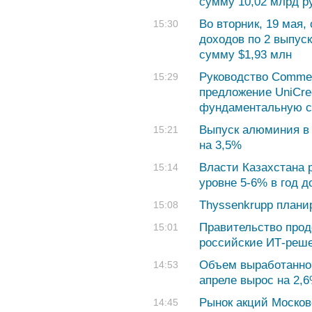
сумму 10,02 млрд р
Во вторник, 19 мая
15:30
доходов по 2 выпус
сумму $1,93 млн
Руководство Commer
15:29
предложение UniCred
фундаментальную с
Выпуск алюминия в 
15:21
на 3,5%
Власти Казахстана 
15:14
уровне 5-6% в год д
Thyssenkrupp плани
15:08
Правительство прод
15:01
российские ИТ-реш
Объем выработанной
14:53
апреле вырос на 2,
Рынок акций Москов
14:45