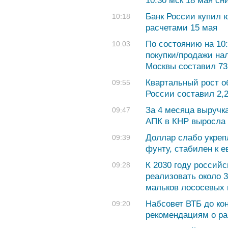
10:30 мск 18 мая сн
Банк России купил ю
10:18
расчетами 15 мая
По состоянию на 10
10:03
покупки/продажи на
Москвы составил 73,
Квартальный рост о
09:55
России составил 2,
За 4 месяца выручк
09:47
АПК в КНР выросла п
Доллар слабо укрепл
09:39
фунту, стабилен к е
К 2030 году россий
09:28
реализовать около 
мальков лососевых 
Набсовет ВТБ до ко
09:20
рекомендациям о ра