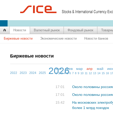
Новости
Валютный рынок
Фондовый рынок
Товарн
Биржевые новости
Экономические новости
Новости банков
Биржевые новости
2026
янв
фев
мар
апр
май
ию
2022
2023
2024
2025
1
2
3
4
5
6
7
8
9
10
11
12
13
14
15
16
1
17:01
Около половины россиян
17:01
Около половины россия
15:42
На московских электроб
более 1 млрд поездок