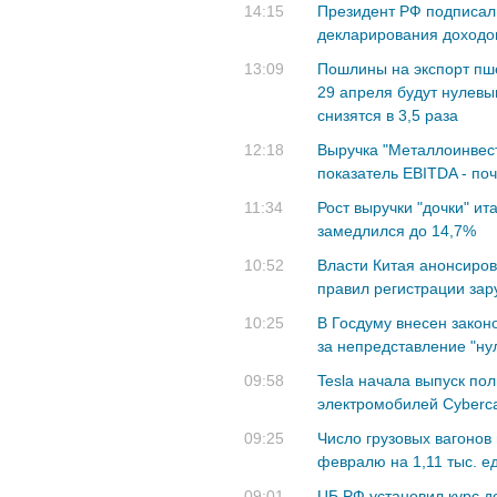
14:15
Президент РФ подписал
декларирования доходо
13:09
Пошлины на экспорт пше
29 апреля будут нулевы
снизятся в 3,5 раза
12:18
Выручка "Металлоинвест
показатель EBITDA - поч
11:34
Рост выручки "дочки" ита
замедлился до 14,7%
10:52
Власти Китая анонсиро
правил регистрации зар
10:25
В Госдуму внесен зако
за непредставление "ну
09:58
Tesla начала выпуск по
электромобилей Cyberc
09:25
Число грузовых вагонов
февралю на 1,11 тыс. ед
09:01
ЦБ РФ установил курс д