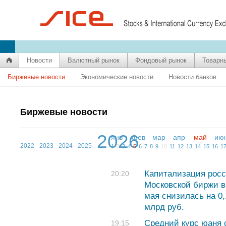
Новости
Валютный рынок
Фондовый рынок
Товарн
Биржевые новости
Экономические новости
Новости банков
Биржевые новости
2026
янв
фев
мар
апр
май
ию
2022
2023
2024
2025
1
2
3
4
5
6
7
8
9
10
11
12
13
14
15
16
1
Капитализация росс
20:20
Московской биржи в
мая снизилась на 0
млрд руб.
Средний курс юаня с
19:15