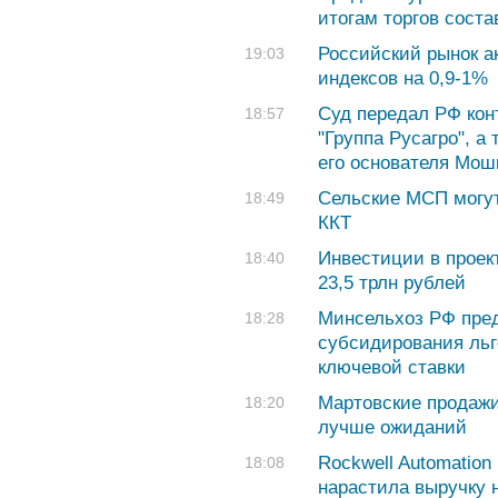
итогам торгов соста
Российский рынок а
19:03
индексов на 0,9-1%
Суд передал РФ кон
18:57
"Группа Русагро", а
его основателя Мош
Сельские МСП могут
18:49
ККТ
Инвестиции в проек
18:40
23,5 трлн рублей
Минсельхоз РФ пред
18:28
субсидирования льг
ключевой ставки
Мартовские продаж
18:20
лучше ожиданий
Rockwell Automation
18:08
нарастила выручку 