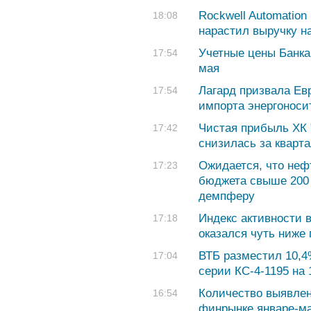
Rockwell Automation
18:08
нарастил выручку н
Учетные цены Банка
17:54
мая
Лагард призвала Ев
17:54
импорта энергоноси
Чистая прибыль ХК 
17:42
снизилась за кварта
Ожидается, что неф
17:23
бюджета свыше 200 
демпферу
Индекс активности 
17:18
оказался чуть ниже 
ВТБ разместил 10,4
17:04
серии КС-4-1195 на 
Количество выявлен
16:54
финрынке январе-ма