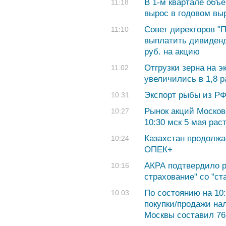
В 1-м квартале объ
11:18
вырос в годовом вы
Совет директоров "
11:10
выплатить дивиденд
руб. на акцию
Отгрузки зерна на э
11:02
увеличились в 1,8 р
Экспорт рыбы из РФ
10:31
Рынок акций Москов
10:27
10:30 мск 5 мая рас
Казахстан продолжа
10:24
ОПЕК+
АКРА подтвердило р
10:16
страхование" со "с
По состоянию на 10:
10:03
покупки/продажи на
Москвы составил 76,