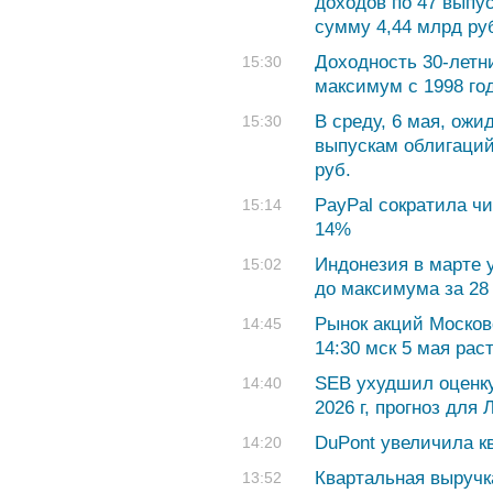
доходов по 47 выпу
сумму 4,44 млрд ру
Доходность 30-летн
15:30
максимум с 1998 го
В среду, 6 мая, ожи
15:30
выпускам облигаций
руб.
PayPal сократила ч
15:14
14%
Индонезия в марте 
15:02
до максимума за 28
Рынок акций Москов
14:45
14:30 мск 5 мая рас
SEB ухудшил оценку
14:40
2026 г, прогноз для
DuPont увеличила к
14:20
Квартальная выручк
13:52