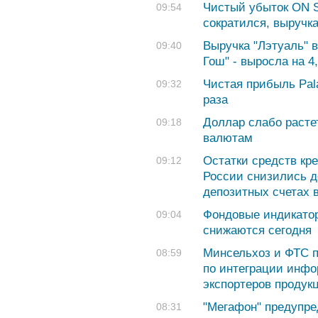
Чистый убыток ON S
09:54
сократился, выручк
Выручка "Лэтуаль" в 
09:40
Гош" - выросла на 4
Чистая прибыль Pala
09:32
раза
Доллар слабо расте
09:18
валютам
Остатки средств кр
09:12
России снизились до
депозитных счетах 
Фондовые индикатор
09:04
снижаются сегодня
Минсельхоз и ФТС 
08:59
по интеграции инфо
экспортеров продук
"Мегафон" предупре
08:31