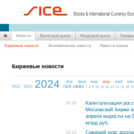
Новости
Валютный рынок
Фондовый рынок
Товарн
Биржевые новости
Экономические новости
Новости банков
Биржевые новости
2024
янв
фев
мар
апр
май
ию
2022
2023
2025
2026
1
2
3
4
5
6
7
8
9
10
11
12
13
14
15
16
1
Капитализация росс
20:20
Московской биржи в
апреля выросла на 
млрд руб.
Средний курс долла
19:15