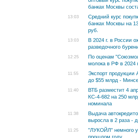
оптовый курс покуп
банках Москвы соста
Cредний курс покуп
13:03
банках Москвы на 13
руб.
В 2024 г. в России 
13:03
разведочного бурен
По оценам "Союзмол
12:25
молока в РФ в 2024 
Экспорт продукции А
11:55
до $55 млрд - Минс
ВТБ разместит 4 ап
11:40
КС-4-682 на 250 млр
номинала
Выдача автокредито
11:38
выросла в 2 раза - д
"ЛУКОЙЛ" немного у
11:25
прошлом году