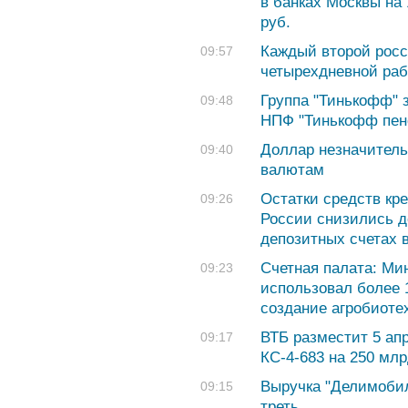
в банках Москвы на 
руб.
Каждый второй рос
09:57
четырехдневной раб
Группа "Тинькофф" 
09:48
НПФ "Тинькофф пен
Доллар незначитель
09:40
валютам
Остатки средств кр
09:26
России снизились до
депозитных счетах 
Счетная палата: Ми
09:23
использовал более 
создание агробиоте
ВТБ разместит 5 ап
09:17
КС-4-683 на 250 мл
Выручка "Делимобил
09:15
треть