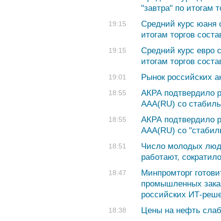
"завтра" по итогам 
Средний курс юаня с
19:15
итогам торгов соста
Средний курс евро с
19:15
итогам торгов соста
Рынок российских а
19:01
АКРА подтвердило р
18:55
AAA(RU) со стабил
АКРА подтвердило р
18:55
AAA(RU) со "стабил
Число молодых люде
18:51
работают, сократило
Минпромторг готови
18:47
промышленных зака
российских ИТ-реш
Цены на нефть сла
18:38