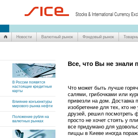
Новости
Валютный рынок
Фондовый рынок
Товарн
Все, что Вы не знали 
В России появятся
настоящие кредитные
Что может быть лучше горя
карты
салями, грибочками или кур
привезли на дом. Доставка 
Влияние конъюнктуры
мирового рынка нефти
изобретение для тех, кто не
друзей, решил посмотреть 
Положение рубля на
просто не хочет стоять у пл
валютных рынках
все придумано для удовольс
пиццы в Киеве иногда пора