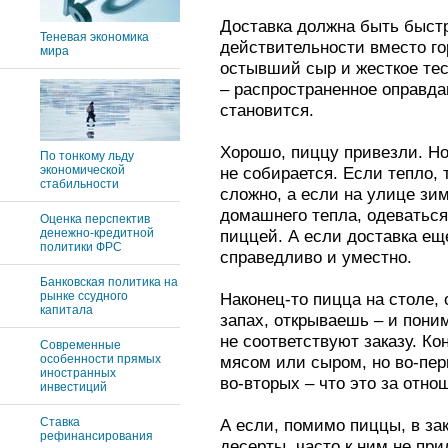
Доставка должна быть быстр
Теневая экономика
действительности вместо г
мира
остывший сыр и жесткое тес
– распространенное оправдан
становится.
Хорошо, пиццу привезли. Но
По тонкому льду
экономической
не собирается. Если тепло, 
стабильности
сложно, а если на улице зи
домашнего тепла, одеваться
Оценка перспектив
денежно-кредитной
пиццей. А если доставка ещ
политики ФРС
справедливо и уместно.
Банковская политика на
рынке ссудного
Наконец-то пицца на столе, 
капитала
запах, открываешь – и пони
не соответствуют заказу. Ко
Современные
особенности прямых
мясом или сыром, но во-перв
иностранных
во-вторых – что это за отно
инвестиций
Ставка
А если, помимо пиццы, в за
рефинансирования
десерты, часто к ним не пр