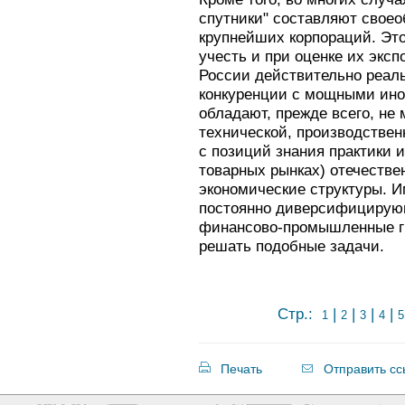
спутники" составляют своео
крупнейших корпораций. Это
учесть и при оценке их экс
России действительно реал
конкуренции с мощными ин
обладают, прежде всего, не
технической, производствен
с позиций знания практики 
товарных рынках) отечестве
экономические структуры. 
постоянно диверсифицирую
финансово-промышленные г
решать подобные задачи.
Стр.:
|
|
|
|
1
2
3
4
5
Печать
Отправить сс