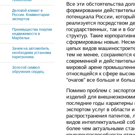
технологий
Все эти обстоятельства дол
формировании действительн
Деловой климат в
России. Комментарии
потенциала России, которы
экспертов
реализуется посредством де
государственных, так и в б
Преимущества покупки
недвижимости в
структур. Такие корпоративн
Марбелье.
сформированы новые. Несмо
целых видов машиностроите
Зачем на автомобиль
необходима установка
тем не менее, сохраняются 
парктроника.
современной и действительн
мировой арене промышленно
Золотой символ
обручения сердец.
относящейся к сфере высоки
"очагов" все больше и боль
Помимо проблем с экспорто
изделий для внешнеэкономи
последние годы характерны
экспортом услуг в области 
распространения патентов, л
видов интеллектуальной соб
более чем актуальными ста
конкурентоспособности отеч