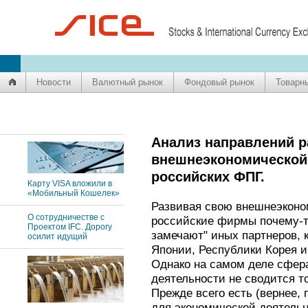
Новости
Валютный рынок
Фондовый рынок
Товарн
Анализ направлений р
внешнеэкономической
российских ФПГ.
Карту VISA вложили в
«Мобильный Кошелек»
Развивая свою внешнеэконо
О сотрудничестве с
российские фирмы почему-т
Проектом IFC. Дорогу
замечают" иных партнеров, 
осилит идущий
Японии, Республики Корея и
Однако на самом деле сфер
деятельности не сводится т
Прежде всего есть (вернее, 
для экономической деятельн