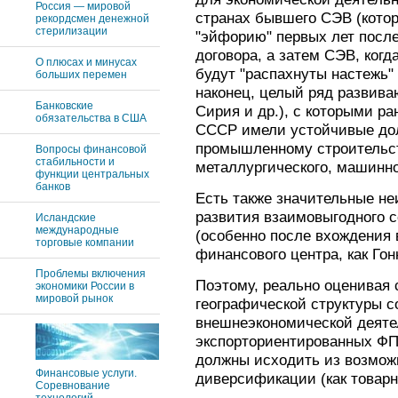
Россия — мировой
странах бывшего СЭВ (кото
рекордсмен денежной
стерилизации
"эйфорию" первых лет посл
договора, а затем СЭВ, когд
О плюсах и минусах
будут "распахнуты настежь" 
больших перемен
наконец, целый ряд развива
Банковские
Сирия и др.), с которыми р
обязательства в США
СССР имели устойчивые дол
промышленному строительст
Вопросы финансовой
стабильности и
металлургического, машинно
функции центральных
банков
Есть также значительные н
развития взаимовыгодного с
Исландские
международные
(особенно после вхождения в
торговые компании
финансового центра, как Гонк
Проблемы включения
Поэтому, реально оценивая 
экономики России в
мировой рынок
географической структуры 
внешнеэкономической деяте
экспорториентированных ФП
должны исходить из возмож
Финансовые услуги.
диверсификации (как товарно
Соревнование