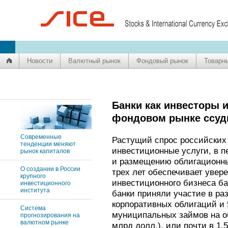
Новости
Валютный рынок
Фондовый рынок
Товарн
Банки как инвесторы 
фондовом рынке ссудн
Современные
Растущий спрос российских
тенденции меняют
инвестиционные услуги, в п
рынок капиталов
и размещению облигационны
О создании в России
трех лет обеспечивает увер
крупного
инвестиционного бизнеса бан
инвестиционного
института
банки приняли участие в ра
корпоративных облигаций и
Система
муниципальных займов на о
прогнозирования на
валютном рынке
млрд долл.), или почти в 1,5