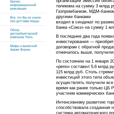
организации эмиссии облиг
Кризис
информационной
телекома на сумму 3 млрд р
революции
Газпромбанком, МДМ-банком
другими банками
Все, что Вы не знали
про доставку пиццы.
входил в синдикат по разм
банка «Союз» на сумму 1 мл
Обзор
дистрибьюторской
В последние два года появи
компании Tiens.
инвестирования — приобрет
Мифы о валютной
договорам с обратной прода
бирже Форекс.
отмечалось выше, получили 
По состоянию на 1 января 2
«репо» составил 5,6 млрд руб
115 млрд руб. Столь стреми
инвестиций этого типа объяс
осуществлять получили все 
время как ранее только ЦБ 
участием коммерческих банк
Интенсивному развитию тор
способствовала созданная 
система автоматического по