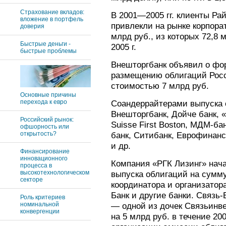
Страхование вкладов:
В 2001—2005 гг. клиенты Р
вложение в портфель
привлекли на рынке корпора
доверия
млрд руб., из которых 72,8 
Быстрые деньги -
2005 г.
быстрые проблемы
Внешторгбанк объявил о фо
размещению облигаций Рос
стоимостью 7 млрд руб.
Основные причины
перехода к евро
Соандеррайтерами выпуска 
Внешторгбанк, Дойче банк, «
Российский рынок:
Suisse First Boston, МДМ-б
офшорность или
открытость?
банк, Ситибанк, Еврофинанс
и др.
Финансирование
инновационного
Компания «РГК Лизинг» нач
процесса в
высокотехнологическом
выпуска облигаций на сумму 
секторе
координатора и организатор
Банк и другие банки. Связь
Роль критериев
номинальной
— одной из дочек Связьинв
конвергенции
на 5 млрд руб. в течение 200