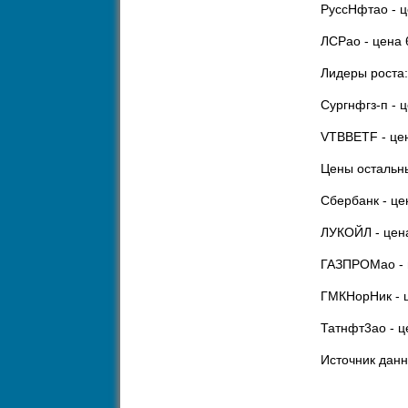
РуссНфтао - це
ЛСРао - цена 6
Лидеры роста:
Сургнфгз-п - ц
VTBBETF - цен
Цены остальны
Сбербанк - цен
ЛУКОЙЛ - цена
ГАЗПРОМао - ц
ГМКНорНик - ц
Татнфт3ао - це
Источник дан