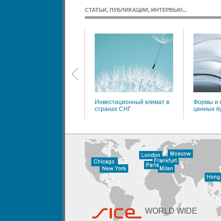
СТАТЬИ, ПУБЛИКАЦИИ, ИНТЕРВЬЮ...
BS. Взаимоотношения:
анк-клиент
Инвестиционный климат в
Формы и 
странах СНГ
ценных б
WORLD WIDE