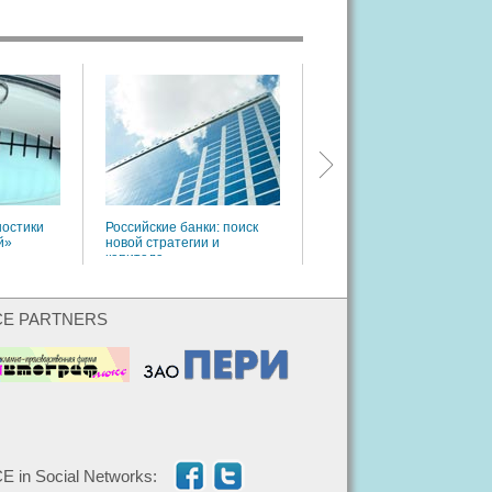
Проспект эмиссии
ностики
Российские банки: поиск
й»
новой стратегии и
капитала
CE PARTNERS
E in Social Networks: