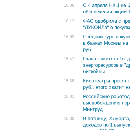
С 4 апреля НКЦ не б
16:36
обеспечения акции 
ФАС одобрила с пр
16:12
"ЛУКОЙЛа" о покупк
Cредний курс покуп
16:02
в банках Москвы на 
руб.
Глава комитета Гос
15:47
энергоресурсов в "
биткойны
Кинотеатры просят 
15:39
руб., этого хватит н
Российские работод
15:31
высвобождению поря
Минтруд
В пятницу, 25 март
15:30
доходов по 1 выпус