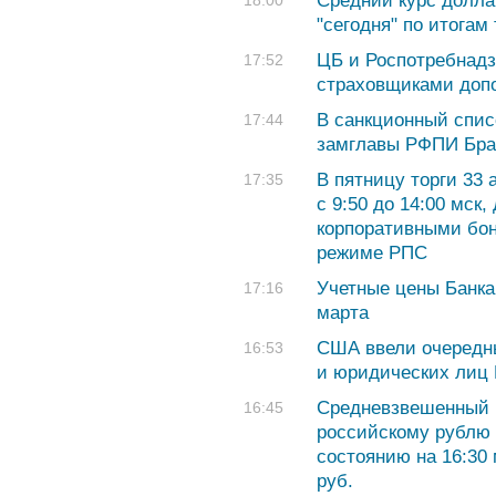
Средний курс долла
18:00
"сегодня" по итогам
ЦБ и Роспотребнадз
17:52
страховщиками доп
В санкционный спи
17:44
замглавы РФПИ Бра
В пятницу торги 33
17:35
с 9:50 до 14:00 мск
корпоративными бон
режиме РПС
Учетные цены Банка
17:16
марта
США ввели очередн
16:53
и юридических лиц
Средневзвешенный 
16:45
российскому рублю с
состоянию на 16:30 
руб.