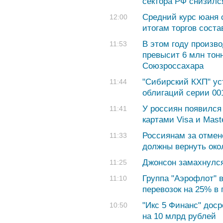
сектора РФ снизилс
Средний курс юаня с
12:00
итогам торгов соста
В этом году произво
11:53
превысит 6 млн тонн
Союзроссахара
"Сибирский КХП" уст
11:44
облигаций серии 00
У россиян появился 
11:41
картами Visa и Mast
Россиянам за отмен
11:33
должны вернуть око
Джонсон замахнулся
11:25
Группа "Аэрофлот" 
11:10
перевозок на 25% в
"Икс 5 Финанс" дос
10:50
на 10 млрд рублей