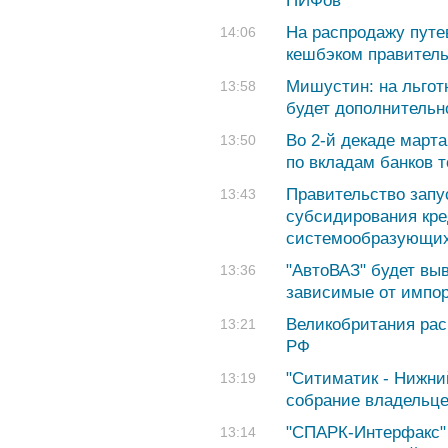
ПИФов
На распродажу путев
14:06
кешбэком правитель
Мишустин: на льгот
13:58
будет дополнительн
Во 2-й декаде март
13:50
по вкладам банков т
Правительство запу
13:43
субсидирования кр
системообразующих
"АвтоВАЗ" будет вы
13:36
зависимые от импор
Великобритания рас
13:21
РФ
"Ситиматик - Нижни
13:19
собрание владельце
"СПАРК-Интерфакс" 
13:14