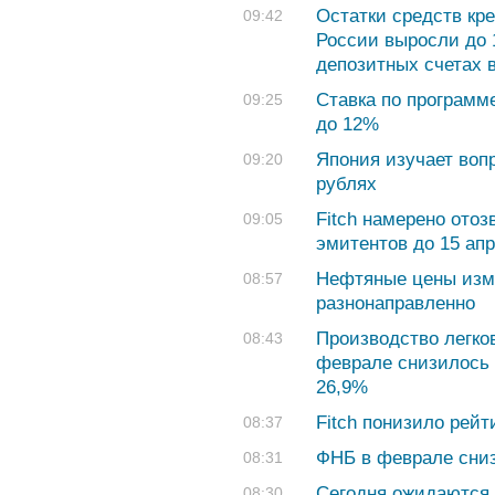
Остатки средств кр
09:42
России выросли до 1
депозитных счетах 
Ставка по программ
09:25
до 12%
Япония изучает вопр
09:20
рублях
Fitch намерено отоз
09:05
эмитентов до 15 ап
Нефтяные цены изм
08:57
разнонаправленно
Производство легков
08:43
феврале снизилось 
26,9%
Fitch понизило рейт
08:37
ФНБ в феврале сниз
08:31
Сегодня ожидаются 
08:30