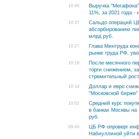
Выручка "Мегафона"
10:45
11%, за 2021 года - 
Сальдо операций Ц
10:37
абсорбированию лик
млрд руб.
Глава Минтруда кон
10:27
рынке труда РФ, ув
После месячного пе
10:19
торги снижением, з
стремительный рос
Доллар и евро сниж
10:14
"Московской бирже"
Cредний курс покуп
10:02
в банках Москвы на 
руб.
ЦБ РФ опроверг ин
09:43
Набиуллиной уйти в