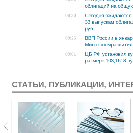
облигаций на общую
Сегодня ожидаются 
08:30
33 выпускам облига
руб.
ВВП России в январ
08:25
Минэкономразвития
ЦБ РФ установил ку
08:01
размере 103,1618 руб
СТАТЬИ, ПУБЛИКАЦИИ, ИНТЕ
: