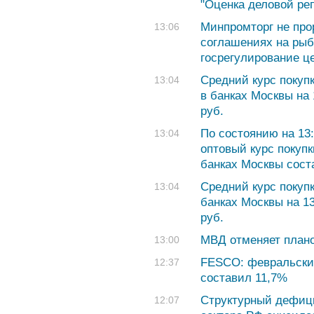
"Оценка деловой ре
Минпромторг не про
13:06
соглашениях на рыб
госрегулирование ц
Cредний курс покуп
13:04
в банках Москвы на 
руб.
По состоянию на 13
13:04
оптовый курс покуп
банках Москвы соста
Cредний курс покуп
13:04
банках Москвы на 13
руб.
МВД отменяет плано
13:00
FESCO: февральский
12:37
составил 11,7%
Структурный дефици
12:07