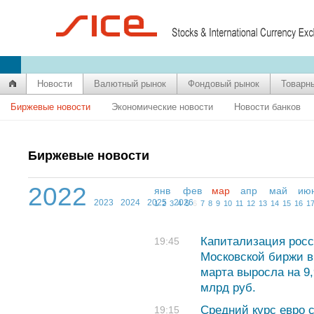
Новости
Валютный рынок
Фондовый рынок
Товарн
Биржевые новости
Экономические новости
Новости банков
Биржевые новости
2022
янв
фев
мар
апр
май
ию
2023
2024
2025
2026
1
2
3
4
5
6
7
8
9
10
11
12
13
14
15
16
1
Капитализация росс
19:45
Московской биржи в
марта выросла на 9
млрд руб.
Средний курс евро с
19:15