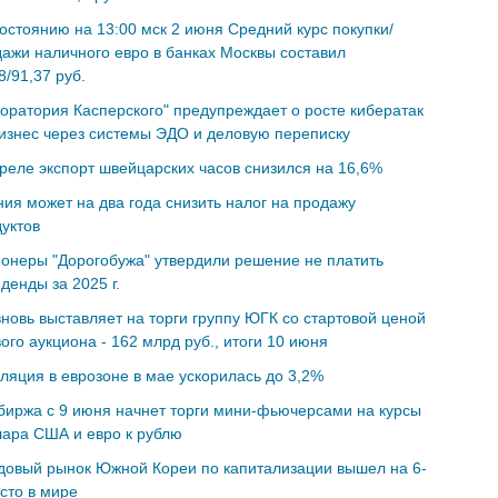
остоянию на 13:00 мск 2 июня Cредний курс покупки/
ажи наличного евро в банках Москвы составил
8/91,37 руб.
оратория Касперского" предупреждает о росте кибератак
изнес через системы ЭДО и деловую переписку
реле экспорт швейцарских часов снизился на 16,6%
ия может на два года снизить налог на продажу
уктов
онеры "Дорогобужа" утвердили решение не платить
денды за 2025 г.
новь выставляет на торги группу ЮГК со стартовой ценой
ого аукциона - 162 млрд руб., итоги 10 июня
яция в еврозоне в мае ускорилась до 3,2%
иржа с 9 июня начнет торги мини-фьючерсами на курсы
ара США и евро к рублю
довый рынок Южной Кореи по капитализации вышел на 6-
сто в мире