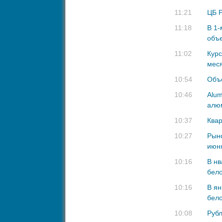
11:21
ЦБ Р
11:18
В 1-
объе
11:02
Курс
мес
10:54
Объе
10:46
Alum
алю
10:37
Квар
10:27
Рыно
июня
10:16
В нв
бело
10:16
В ян
бело
10:08
Рубл