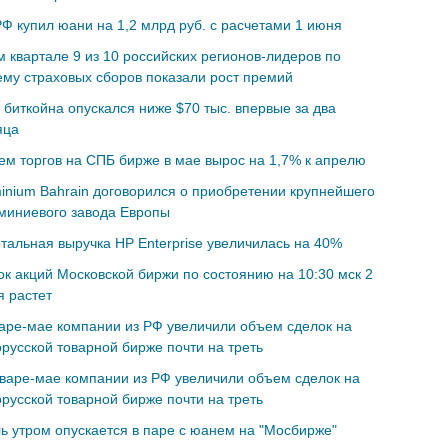
Ф купил юани на 1,2 млрд руб. с расчетами 1 июня
м квартале 9 из 10 российских регионов-лидеров по
му страховых сборов показали рост премий
 биткойна опускался ниже $70 тыс. впервые за два
яца
м торгов на СПБ бирже в мае вырос на 1,7% к апрелю
inium Bahrain договорился о приобретении крупнейшего
миниевого завода Европы
тальная выручка HP Enterprise увеличилась на 40%
к акций Московской биржи по состоянию на 10:30 мск 2
 растет
аре-мае компании из РФ увеличили объем сделок на
русской товарной бирже почти на треть
варе-мае компании из РФ увеличили объем сделок на
русской товарной бирже почти на треть
ь утром опускается в паре с юанем на "Мосбирже"