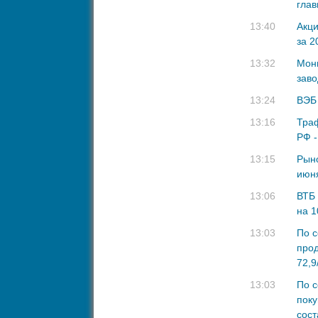
глав
13:40
Акци
за 2
13:32
Монг
заво
13:24
ВЭБ 
13:16
Траф
РФ -
13:15
Рыно
июня
13:06
ВТБ 
на 1
13:03
По с
прод
72,9
13:03
По с
поку
сост