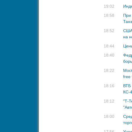
19:02
Инде
18:58
При 
Танз
18:52
США 
на н
18:44
Цены
18:40
Федр
борь
18:22
Мос
free
18:16
ВТБ 
КС-4
18:12
"Т-Т
"Авт
18:00
Сред
торг
17:56
Учет