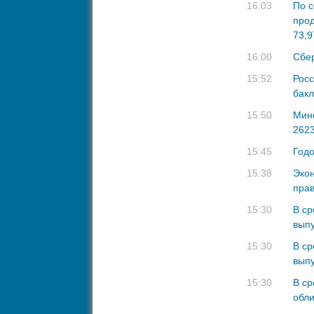
16:03
По с
прод
73,9
16:00
Сбер
15:52
Росс
бакл
15:50
Мин
2623
15:45
Годо
15:38
Экон
прав
15:30
В ср
выпу
15:30
В ср
выпу
15:30
В ср
обли