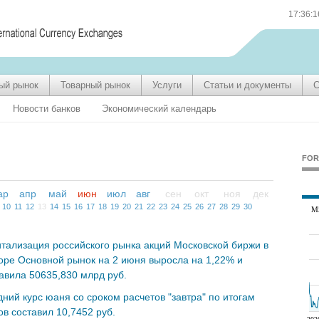
17:36:
ый рынок
Товарный рынок
Услуги
Статьи и документы
С
Новости банков
Экономический календарь
FOR
ар
апр
май
июн
июл
авг
сен
окт
ноя
дек
10
11
12
13
14
15
16
17
18
19
20
21
22
23
24
25
26
27
28
29
30
тализация российского рынка акций Московской биржи в
оре Основной рынок на 2 июня выросла на 1,22% и
авила 50635,830 млрд руб.
ний курс юаня со сроком расчетов "завтра" по итогам
ов составил 10,7452 руб.