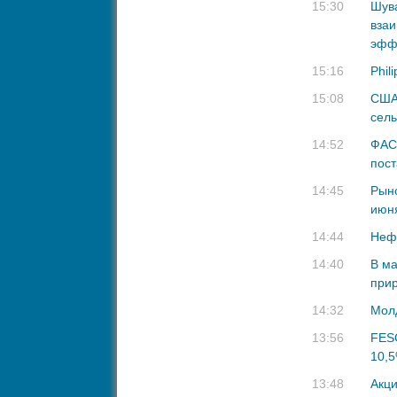
15:30
Шува
взаи
эфф
15:16
Phil
15:08
США
сель
14:52
ФАС 
пост
14:45
Рыно
июня
14:44
Неф
14:40
В ма
прир
14:32
Молд
13:56
FESC
10,
13:48
Акци