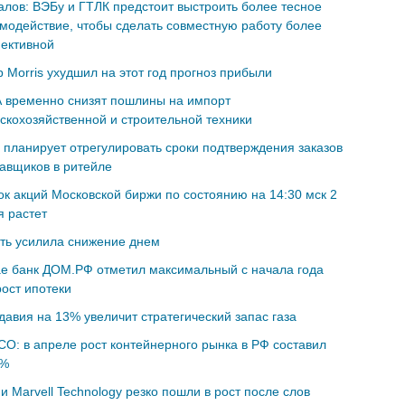
лов: ВЭБу и ГТЛК предстоит выстроить более тесное
модействие, чтобы сделать совместную работу более
ективной
ip Morris ухудшил на этот год прогноз прибыли
 временно снизят пошлины на импорт
скохозяйственной и строительной техники
планирует отрегулировать сроки подтверждения заказов
авщиков в ритейле
к акций Московской биржи по состоянию на 14:30 мск 2
 растет
ть усилила снижение днем
е банк ДОМ.РФ отметил максимальный с начала года
ост ипотеки
авия на 13% увеличит стратегический запас газа
O: в апреле рост контейнерного рынка в РФ составил
5%
и Marvell Technology резко пошли в рост после слов