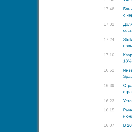
17:48
Банк
с на
17:32
Доля
сост
17:24
Stel
новы
17:10
Ква
18%
16:52
Инве
Spa
16:39
Стра
стр
16:23
Уста
16:15
Рыно
июня
16:07
В 20