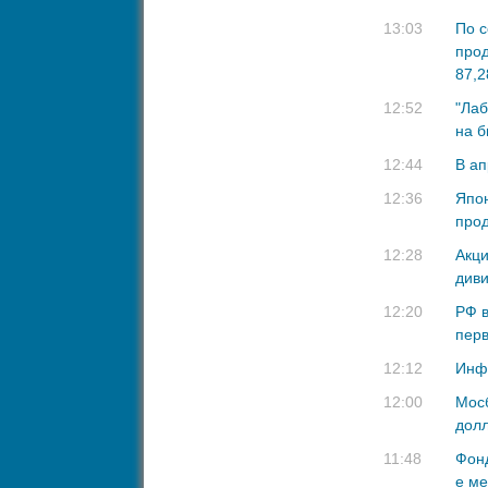
13:03
По с
прод
87,2
12:52
"Лаб
на б
12:44
В ап
12:36
Япон
прод
12:28
Акци
диви
12:20
РФ в
перв
12:12
Инфл
12:00
Мосб
долл
11:48
Фон
е ме