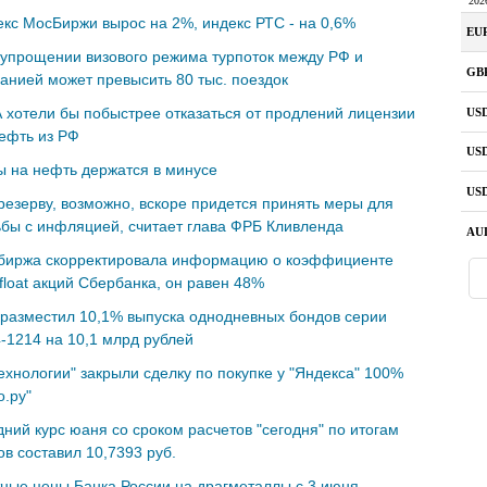
кс МосБиржи вырос на 2%, индекс РТС - на 0,6%
упрощении визового режима турпоток между РФ и
анией может превысить 80 тыс. поездок
хотели бы побыстрее отказаться от продлений лицензии
ефть из РФ
 на нефть держатся в минусе
езерву, возможно, вскоре придется принять меры для
бы с инфляцией, считает глава ФРБ Кливленда
биржа скорректировала информацию о коэффициенте
 float акций Сбербанка, он равен 48%
разместил 10,1% выпуска однодневных бондов серии
-1214 на 10,1 млрд рублей
ехнологии" закрыли сделку по покупке у "Яндекса" 100%
о.ру"
ний курс юаня со сроком расчетов "сегодня" по итогам
ов составил 10,7393 руб.
ные цены Банка России на драгметаллы с 3 июня