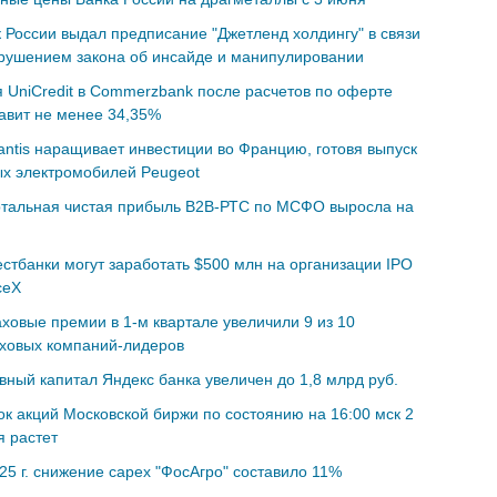
 России выдал предписание "Джетленд холдингу" в связи
рушением закона об инсайде и манипулировании
 UniCredit в Commerzbank после расчетов по оферте
авит не менее 34,35%
lantis наращивает инвестиции во Францию, готовя выпуск
х электромобилей Peugeot
ртальная чистая прибыль B2B-РТС по МСФО выросла на
стбанки могут заработать $500 млн на организации IPO
ceX
ховые премии в 1-м квартале увеличили 9 из 10
аховых компаний-лидеров
вный капитал Яндекс банка увеличен до 1,8 млрд руб.
к акций Московской биржи по состоянию на 16:00 мск 2
 растет
25 г. снижение capex "ФосАгро" составило 11%