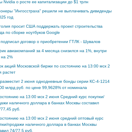
ы Nvidia о росте ее капитализации до $1 трлн
онеры "Ингосстраха" решили не выплачивать дивиденды
025 год
олия просит США поддержать проект строительства
да по сборке ноутбуков Google
подписал договор о приобретении ГТЛК - Шувалов
ик авиакомпаний за 4 месяца снизился на 1%, внутри
 на 2%
к акций Московской биржи по состоянию на 13:00 мск 2
 растет
разместит 2 июня однодневные бонды серии КС-4-1214
00 млрд руб. по цене 99,9628% от номинала
остоянию на 13:00 мск 2 июня Cредний курс покупки/
ажи наличного доллара в банках Москвы составил
/77,45 руб.
остоянию на 13:00 мск 2 июня средний оптовый курс
пки/продажи наличного доллара в банках Москвы
авил 74/77,5 руб.