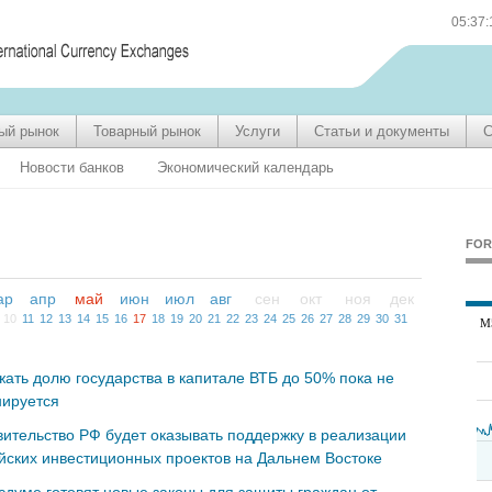
05:37
ый рынок
Товарный рынок
Услуги
Статьи и документы
С
Новости банков
Экономический календарь
FOR
ар
апр
май
июн
июл
авг
сен
окт
ноя
дек
10
11
12
13
14
15
16
17
18
19
20
21
22
23
24
25
26
27
28
29
30
31
ать долю государства в капитале ВТБ до 50% пока не
нируется
ительство РФ будет оказывать поддержку в реализации
йских инвестиционных проектов на Дальнем Востоке