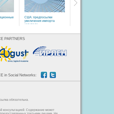
иционные
США: предпосылки
увеличения импорта
капитала
CE PARTNERS
E in Social Networks:
ссылка обязательна.
ой консультацией. Содержание может
, предоставленных третьими лицами. Не