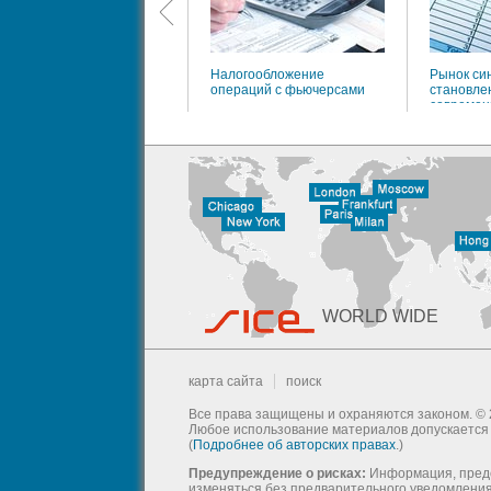
Налогообложение
Рынок си
операций с фьючерсами
становлен
современ
WORLD WIDE
карта сайта
поиск
Все права защищены и охраняются законом. © 
Любое использование материалов допускается т
(
Подробнее об авторских правах
.)
Предупреждение о рисках:
Информация, предс
изменяться без предварительного уведомления 