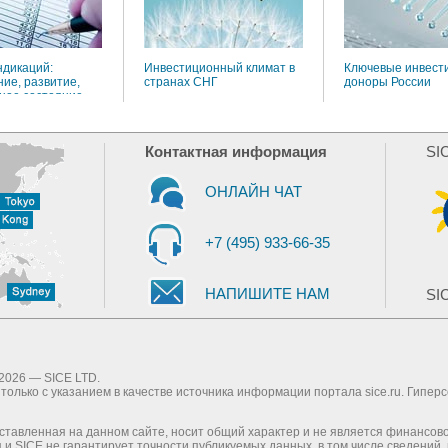
ндикаций:
Инвестиционный климат в
Ключевые инвест
ие, развитие,
странах СНГ
доноры России
ное состояние
Контактная информация
SI
ОНЛАЙН ЧАТ
+7 (495) 933-66-35
НАПИШИТЕ НАМ
SIC
2026 — SICE LTD.
олько с указанием в качестве источника информации портала sice.ru. Гипер
тавленная на данном сайте, носит общий характер и не является финансов
и SICE не гарантирует точности публикуемых данных, в том числе сведений