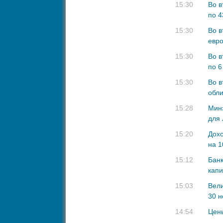
15:30
Во в
по 4
15:30
Во в
евро
15:30
Во в
по 6
15:30
Во в
обли
15:28
Минэ
для 
15:20
Дохо
на 
15:12
Банк
кап
15:03
Вели
30 н
14:54
Цен