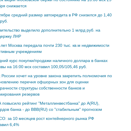
бря снижается
тябре средний размер автокредита в РФ снизился до 1,40
руб.
ительство выделило дополнительно 1 млрд руб. на
держку ЛНР
 лет Москва передала почти 230 тыс. кв.м недвижимости
ртивным учреждениям
ний курс покупки/продажи наличного доллара в банках
вы на 16:00 мск составил 100,05/105,46 руб.
 России хочет на уровне закона закрепить полномочия по
ановлению перечня офшорных зон для оценки
рачности структуры собственности банков и
мирования резервов
 повысило рейтинг "Металлинвестбанка" до A(RU),
рдов банка - до ВВВ(RU) со "стабильным" прогнозом
O: за 10 месяцев рост контейнерного рынка РФ
авил 6,4%