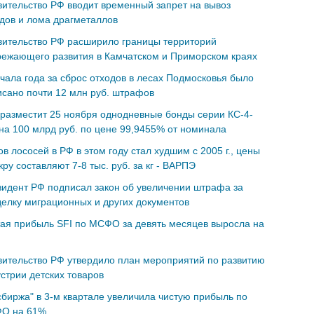
ительство РФ вводит временный запрет на вывоз
дов и лома драгметаллов
вительство РФ расширило границы территорий
ежающего развития в Камчатском и Приморском краях
чала года за сброс отходов в лесах Подмосковья было
сано почти 12 млн руб. штрафов
разместит 25 ноября однодневные бонды серии КС-4-
на 100 млрд руб. по цене 99,9455% от номинала
в лососей в РФ в этом году стал худшим с 2005 г., цены
кру составляют 7-8 тыс. руб. за кг - ВАРПЭ
идент РФ подписал закон об увеличении штрафа за
елку миграционных и других документов
ая прибыль SFI по МСФО за девять месяцев выросла на
ительство РФ утвердило план мероприятий по развитию
стрии детских товаров
биржа" в 3-м квартале увеличила чистую прибыль по
О на 61%