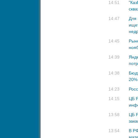
14:51
"Каз
сква
14:47
Для
ищет
нед
14:45
Рыно
ноя
14:39
Янде
потр
14:38
Бюдж
20%
14:23
Росс
14:15
ЦБ Р
инфо
13:58
ЦБ Р
зака
13:54
В Р
мате