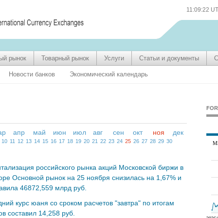
11:09:23 U
ый рынок
Товарный рынок
Услуги
Статьи и документы
С
Новости банков
Экономический календарь
FOR
ар
апр
май
июн
июл
авг
сен
окт
ноя
дек
10
11
12
13
14
15
16
17
18
19
20
21
22
23
24
25
26
27
28
29
30
тализация российского рынка акций Московской биржи в
оре Основной рынок на 25 ноября снизилась на 1,67% и
авила 46872,559 млрд руб.
ний курс юаня со сроком расчетов "завтра" по итогам
ов составил 14,258 руб.