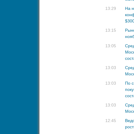
13:29
На н
конф
$30
13:15
Рыно
ноя
13:05
Сред
Моск
сост
13:03
Cред
Моск
13:03
По с
поку
сост
13:03
Cред
Моск
12:45
Ведо
рост