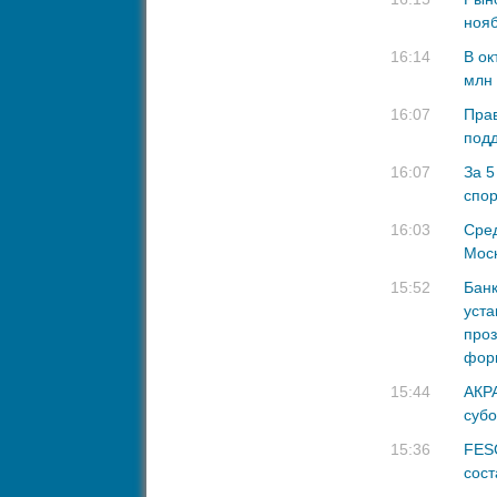
ноя
16:14
В ок
млн 
16:07
Прав
под
16:07
За 5
спо
16:03
Cред
Моск
15:52
Банк
уст
проз
фор
15:44
АКРА
субо
15:36
FESC
сост