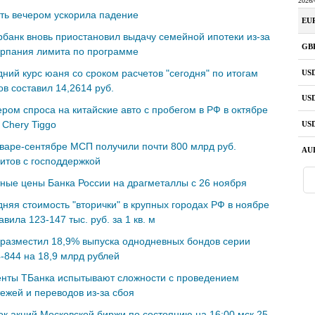
ть вечером ускорила падение
банк вновь приостановил выдачу семейной ипотеки из-за
ерпания лимита по программе
ний курс юаня со сроком расчетов "сегодня" по итогам
ов составил 14,2614 руб.
ром спроса на китайские авто с пробегом в РФ в октябре
 Chery Tiggo
варе-сентябре МСП получили почти 800 млрд руб.
итов с господдержкой
ные цены Банка России на драгметаллы с 26 ноября
няя стоимость "вторички" в крупных городах РФ в ноябре
авила 123-147 тыс. руб. за 1 кв. м
разместил 18,9% выпуска однодневных бондов серии
-844 на 18,9 млрд рублей
енты ТБанка испытывают сложности с проведением
ежей и переводов из-за сбоя
к акций Московской биржи по состоянию на 16:00 мск 25