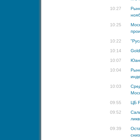
10:27
Рыно
ноя
10:25
Моск
прои
10:22
"Рус
10:14
Gold
10:07
Юань
10:04
Рыно
инде
10:03
Cред
Моск
09:55
ЦБ Р
09:52
Сал
ликв
09:39
Оста
сниз