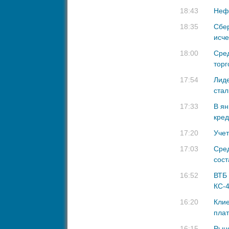
18:43
Неф
18:35
Сбер
исч
18:00
Сред
торг
17:54
Лиде
стал
17:33
В ян
кред
17:20
Учет
17:03
Сред
сост
16:52
ВТБ 
КС-4
16:20
Кли
плат
16:15
Рыно