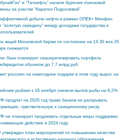
МунайГаз" и "Татнефть" начали бурение поисковой
жины на участке "Каратон Подсолевой"
 эффективной добычи нефти в рамках ОПЕК+ Минфин
 "золотую середину" между доходами государства и
ропользователей
к акций Московской биржи по состоянию на 14:30 мск 25
бря снижается
кс банк планирует секьюритизировать портфель
ебкредитов объемом до 7,7 млрд руб.
ет россиян на новогодние подарки в этом году вырос на
ийские рыбаки к 18 ноября снизили вылов рыбы на 8,2%
Ф продлит на 2025 год право банков не раскрывать
рмацию, чувствительную к санкционному риску
Ф не планирует продлевать отдельные меры поддержки,
нчивающие действие в 2024 году
Ф утвержден план мероприятий по повышению качества
матического и естественно-научного образования