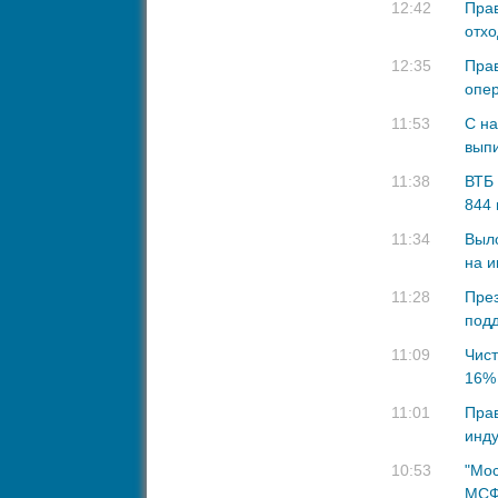
12:42
Прав
отхо
12:35
Пра
опер
11:53
С на
выпи
11:38
ВТБ 
844 
11:34
Выло
на и
11:28
През
подд
11:09
Чист
16%
11:01
Прав
инду
10:53
"Мос
МСФ