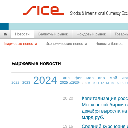
Новости
Валютный рынок
Фондовый рынок
Товарн
Биржевые новости
Экономические новости
Новости банков
Биржевые новости
2024
янв
фев
мар
апр
май
ию
2022
2023
2025
2026
1
2
3
4
5
6
7
8
9
10
11
12
13
14
15
16
1
Капитализация росс
20:20
Московской биржи в
декабря выросла на
млрд руб.
Средний курс юаня с
19:15