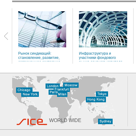
:
Рынок синдикаций:
Инфраструктура и
становление, развитие,
участники фондового
современное состояние
рынка ссудного капитала
WORLD WIDE