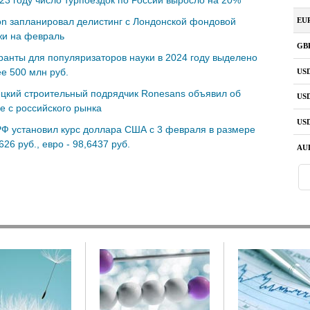
23 году число турпоездок по России выросло на 20%
on запланировал делистинг с Лондонской фондовой
жи на февраль
ранты для популяризаторов науки в 2024 году выделено
е 500 млн руб.
цкий строительный подрядчик Ronesans объявил об
е с российского рынка
Ф установил курс доллара США с 3 февраля в размере
626 руб., евро - 98,6437 руб.