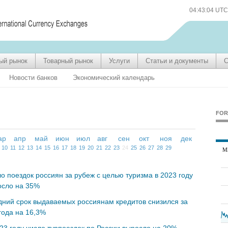
04:43:04 UTC
ый рынок
Товарный рынок
Услуги
Статьи и документы
С
Новости банков
Экономический календарь
FOR
ар
апр
май
июн
июл
авг
сен
окт
ноя
дек
10
11
12
13
14
15
16
17
18
19
20
21
22
23
24
25
26
27
28
29
о поездок россиян за рубеж с целью туризма в 2023 году
осло на 35%
ний срок выдаваемых россиянам кредитов снизился за
года на 16,3%