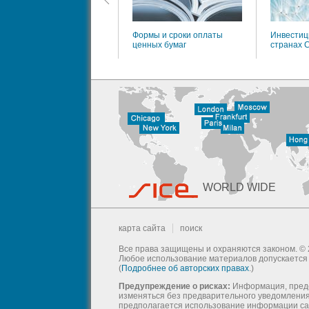
Формы и сроки оплаты
Инвестиц
ценных бумаг
странах 
WORLD WIDE
карта сайта
поиск
Все права защищены и охраняются законом. © 
Любое использование материалов допускается т
(
Подробнее об авторских правах
.)
Предупреждение о рисках:
Информация, предс
изменяться без предварительного уведомления 
предполагается использование информации са