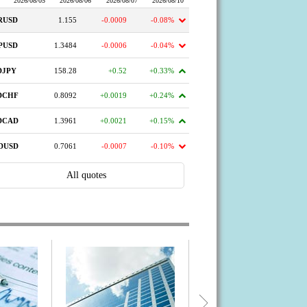
Налогообложение
операций с фьючерсами