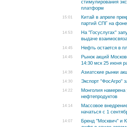
стимулирования эк
платформ
Китай в апреле прек
15:01
партий СПГ на фоне
На "Госуслугах" за
14:53
выдаче взаимосвяз
Нефть остается в п
14:45
Рынок акций Москов
14:45
14:30 мск 25 июня р
Азиатские рынки ак
14:38
Экспорт "ФосАгро" 
14:30
Монголия намерена 
14:22
нефтепродуктов
Массовое внедрение
14:14
начаться с 1 сентяб
Бренд "Москвич" и 
14:07