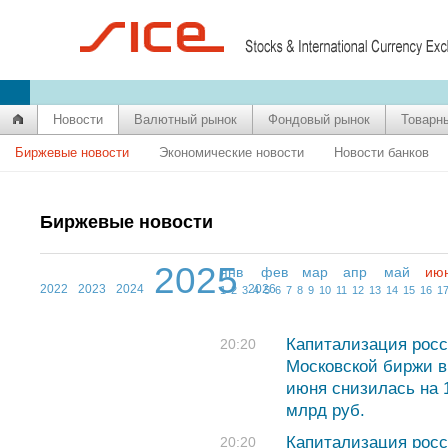
Новости
Валютный рынок
Фондовый рынок
Товарн
Биржевые новости
Экономические новости
Новости банков
Биржевые новости
2025
янв
фев
мар
апр
май
ию
2022
2023
2024
2026
1
2
3
4
5
6
7
8
9
10
11
12
13
14
15
16
1
Капитализация росс
20:20
Московской биржи в
июня снизилась на 
млрд руб.
Капитализация росс
20:20