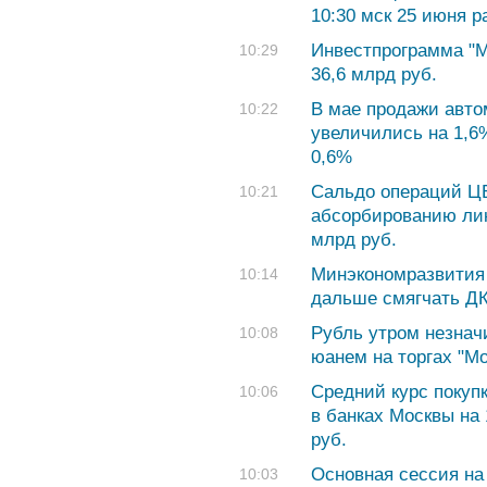
10:30 мск 25 июня р
Инвестпрограмма "М
10:29
36,6 млрд руб.
В мае продажи авто
10:22
увеличились на 1,6
0,6%
Сальдо операций Ц
10:21
абсорбированию лик
млрд руб.
Минэкономразвития 
10:14
дальше смягчать Д
Рубль утром незначи
10:08
юанем на торгах "М
Cредний курс покуп
10:06
в банках Москвы на 
руб.
Основная сессия на
10:03