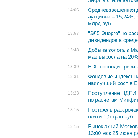
лифт в стиле автом
Средневзвешенная 
14:06
аукционе – 15,24%,
млрд руб.
"ЭЛ5-Энерго" не ра
13:57
дивидендов в средн
Добыча золота в Ма
13:48
мае выросла на 20
EDF проводит ревиз
13:39
Фондовые индексы И
13:31
наилучший рост в 
Поступление НДПИ н
13:23
по расчетам Минфин
Портфель рассрочек
13:15
почти 1,5 трлн руб.
Рынок акций Москов
13:15
13:00 мск 25 июня р