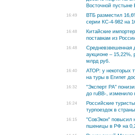
Восточной пустыне 
ВТБ разместил 16,6
16:49
серии КС-4-982 на 1
Китайские импортер
16:48
поставкам из Росси
Средневзвешенная 
16:48
аукционе – 15,22%,
млрд руб.
АТОР: у некоторых 
16:40
на туры в Египет до
"Эксперт РА" пониз
16:32
до ruBB-, изменило
Российские туристы
16:24
турпоездок в стран
"СовЭкон" повысил н
16:15
пшеницы в РФ на 0,