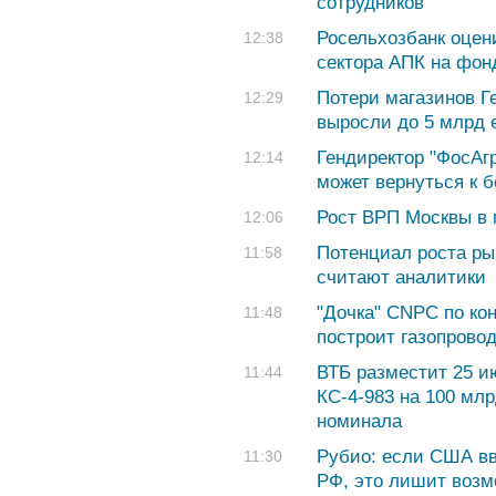
сотрудников
Росельхозбанк оцен
12:38
сектора АПК на фонд
Потери магазинов Ге
12:29
выросли до 5 млрд 
Гендиректор "ФосАгр
12:14
может вернуться к
Рост ВРП Москвы в 
12:06
Потенциал роста ры
11:58
считают аналитики
"Дочка" CNPC по кон
11:48
построит газопровод
ВТБ разместит 25 и
11:44
КС-4-983 на 100 млр
номинала
Рубио: если США вв
11:30
РФ, это лишит возм