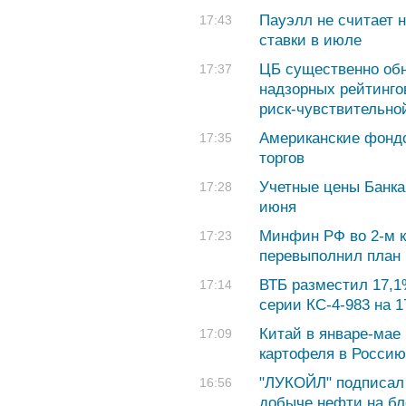
Пауэлл не считает 
17:43
ставки в июле
ЦБ существенно обн
17:37
надзорных рейтинго
риск-чувствительно
Американские фондо
17:35
торгов
Учетные цены Банка
17:28
июня
Минфин РФ во 2-м к
17:23
перевыполнил план
ВТБ разместил 17,1
17:14
серии КС-4-983 на 1
Китай в январе-мае 
17:09
картофеля в Россию
"ЛУКОЙЛ" подписал 
16:56
добыче нефти на бло