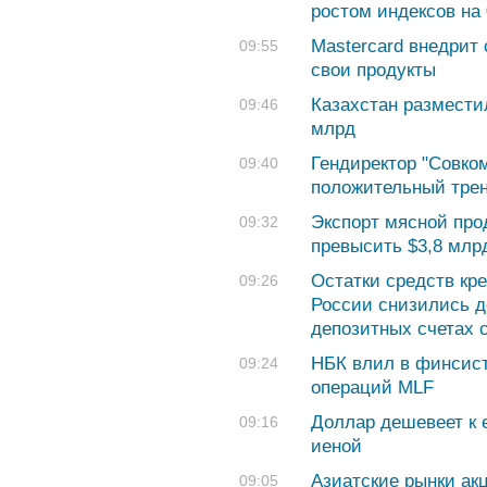
ростом индексов на
Mastercard внедрит 
09:55
свои продукты
Казахстан размести
09:46
млрд
Гендиректор "Совко
09:40
положительный трен
Экспорт мясной прод
09:32
превысить $3,8 млр
Остатки средств кр
09:26
России снизились до
депозитных счетах 
НБК влил в финсист
09:24
операций MLF
Доллар дешевеет к е
09:16
иеной
Азиатские рынки ак
09:05