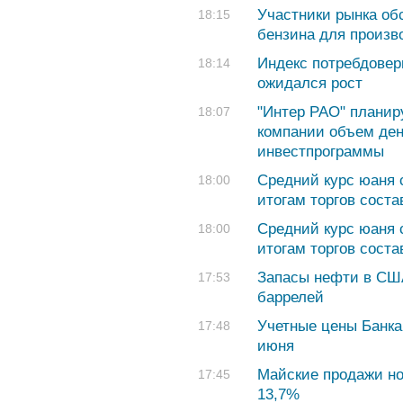
Участники рынка об
18:15
бензина для произв
Индекс потребдовер
18:14
ожидался рост
"Интер РАО" планир
18:07
компании объем де
инвестпрограммы
Средний курс юаня с
18:00
итогам торгов соста
Средний курс юаня с
18:00
итогам торгов соста
Запасы нефти в США
17:53
баррелей
Учетные цены Банка
17:48
июня
Майские продажи но
17:45
13,7%