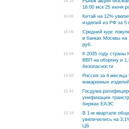
Рынок акций Москов
16:15
16:00 мск 25 июня р
Китай на 12% увели
16:06
изделий из РФ за 5
Cредний курс покуп
16:05
в банках Москвы на 
руб.
К 2035 году страны
15:58
ВВП на оборону и 1
безопасности
Россия за 4 месяца
15:50
макаронных издели
Госдума ратифицир
15:42
унификации трансгр
биржах ЕАЭС
В 1-м квартале общ
15:34
увеличились на 3,1
ЦБ