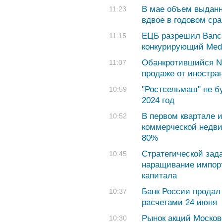
В мае объем выданн
11:23
вдвое в годовом ср
ЕЦБ разрешил Banca
11:15
конкурирующий Med
Обанкротившийся No
11:07
продаже от иностра
"Ростсельмаш" не б
10:59
2024 год
В первом квартале и
10:52
коммерческой недв
80%
Стратегической зад
10:45
наращивание импорт
капитала
Банк России продал 
10:37
расчетами 24 июня
Рынок акций Москов
10:30