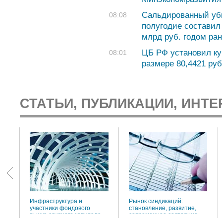
Сальдированный убы
08:08
полугодие составил 
млрд руб. годом ра
ЦБ РФ установил ку
08:01
размере 80,4421 руб.
СТАТЬИ, ПУБЛИКАЦИИ, ИНТЕ
:
Инфраструктура и
Рынок синдикаций:
участники фондового
становление, развитие,
рынка ссудного капитала
современное состояние