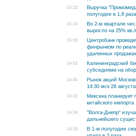
Выручка "Промомед
15:22
полугодие в 1,8 раз
Во 2-м квартале чи
15:14
выросло на 25% кв./
Центробанк проведе
15:00
финрынком по реал
удаленных продажа
Калининградский би
14:52
субсидиями на обор
Рынок акций Москов
14:45
14:30 мск 28 август
Мексика планирует 
14:42
китайского импорта
"Волга-Днепр" изуч
14:34
дальнейшего сущес
В 1-м полугодии ск
14:26
упала в 2 раза