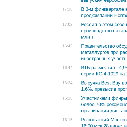
выпускам еврооблиг
В 3-м финквартале 
17:16
продкомпании Horme
Россия в этом сезо
17:02
производство сахара 
млн т
Правительство обс
16:45
металлургов при ра
иностранных участн
ВТБ разместил 14,9
16:44
серии КС-4-1029 на 
Выручка Best Buy в
16:24
1,6%, превысив про
Участниками финрын
16:16
более 70% рекомен
организации диста
Рынок акций Москов
16:15
16:00 мск 28 августа