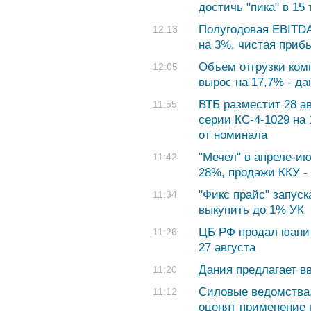
достичь "пика" в 15 т
Полугодовая EBITD
12:13
на 3%, чистая приб
Объем отгрузки ком
12:05
вырос на 17,7% - д
ВТБ разместит 28 а
11:55
серии КС-4-1029 на 
от номинала
"Мечел" в апреле-ию
11:42
28%, продажи ККУ - 
"Фикс прайс" запуск
11:34
выкупить до 1% УК
ЦБ РФ продал юани 
11:26
27 августа
Дания предлагает в
11:20
Силовые ведомства,
11:12
оценят применение 