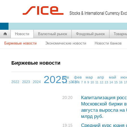
Новости
Валютный рынок
Фондовый рынок
Товарн
Биржевые новости
Экономические новости
Новости банков
Биржевые новости
2025
янв
фев
мар
апр
май
ию
2022
2023
2024
2026
1
2
3
4
5
6
7
8
9
10
11
12
13
14
15
16
1
Капитализация росс
20:20
Московской биржи в
августа выросла на 
млрд руб.
Средний курс юаня с
19:15