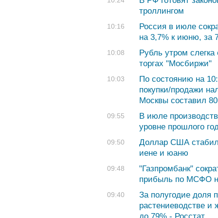
В РФ готовят закон
10:24
троллингом
Россия в июле сокр
10:16
на 3,7% к июню, за 
Рубль утром слегка 
10:08
торгах "Мосбиржи"
По состоянию на 10:
10:03
покупки/продажи на
Москвы составил 80,
В июле производств
09:55
уровне прошлого год
Доллар США стабиле
09:50
иене и юаню
"Газпромбанк" сокр
09:48
прибыль по МСФО 
За полугодие доля 
09:40
растениеводстве и 
до 79% - Росстат