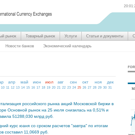
20:01
ый рынок
Товарный рынок
Услуги
Статьи и документы
С
Новости банков
Экономический календарь
FOR
ар
апр
май
июн
июл
авг
сен
окт
ноя
дек
10
11
12
13
14
15
16
17
18
19
20
21
22
23
24
25
26
27
28
29
30
31
тализация российского рынка акций Московской биржи в
оре Основной рынок на 25 июля снизилась на 0,51% и
авила 51288,030 млрд руб.
ний курс юаня со сроком расчетов "завтра" по итогам
ов составил 11,0669 руб.