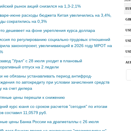
ийский рынок акций снизился на 1,3-2,1%
варе-июне расходы бюджета Китая увеличились на 3,4%,
ды сократились на 0,3%
то дешевеет на фоне укрепления курса доллара
иссия по регулированию социально-трудовых отношений
рила законопроект, увеличивающий в 2026 году МРОТ на
7%
завод "Урал" с 28 июля уходит в плановый
оративный отпуск на 2 ледели
и не обязаны устанавливать период антифрод-
ждения по автокредиту при условии зачисления средств
у на счет дилера
тяные цены перешли к снижению
ний курс юаня со сроком расчетов "сегодня" по итогам
ов составил 11,0579 руб.
ные цены Банка России на драгметаллы с 26 июля
Ф даст банкам время на исключение "квазикредитных"