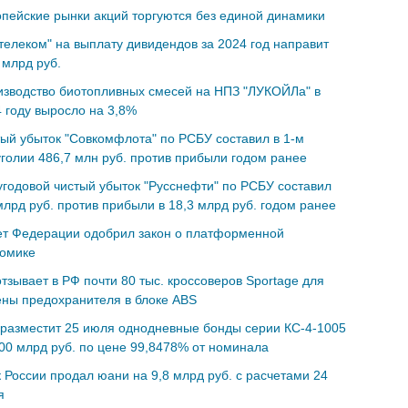
пейские рынки акций торгуются без единой динамики
телеком" на выплату дивидендов за 2024 год направит
 млрд руб.
зводство биотопливных смесей на НПЗ "ЛУКОЙЛа" в
 году выросло на 3,8%
ый убыток "Совкомфлота" по РСБУ составил в 1-м
голии 486,7 млн руб. против прибыли годом ранее
годовой чистый убыток "Русснефти" по РСБУ составил
млрд руб. против прибыли в 18,3 млрд руб. годом ранее
ет Федерации одобрил закон о платформенной
номике
отзывает в РФ почти 80 тыс. кроссоверов Sportage для
ны предохранителя в блоке ABS
разместит 25 июля однодневные бонды серии КС-4-1005
00 млрд руб. по цене 99,8478% от номинала
 России продал юани на 9,8 млрд руб. с расчетами 24
я