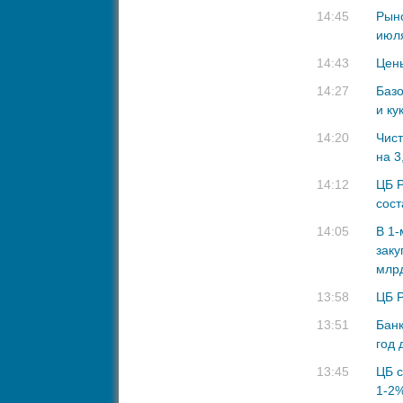
14:45
Рыно
июля
14:43
Цен
14:27
Базо
и ку
14:20
Чист
на 3
14:12
ЦБ Р
сост
14:05
В 1-
заку
млрд
13:58
ЦБ Р
13:51
Банк
год 
13:45
ЦБ с
1-2