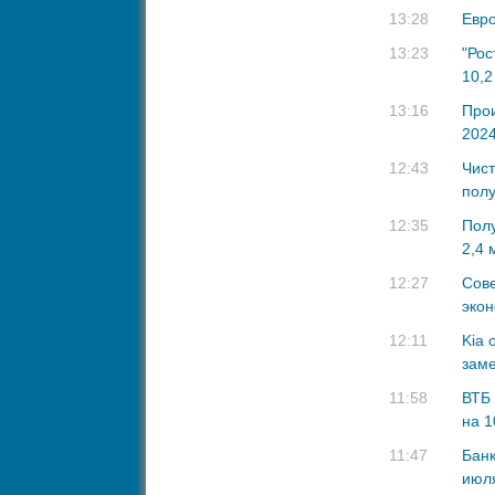
13:28
Евро
13:23
"Рос
10,2
13:16
Прои
2024
12:43
Чист
полу
12:35
Полу
2,4 
12:27
Сов
эко
12:11
Kia 
заме
11:58
ВТБ 
на 1
11:47
Банк
июл