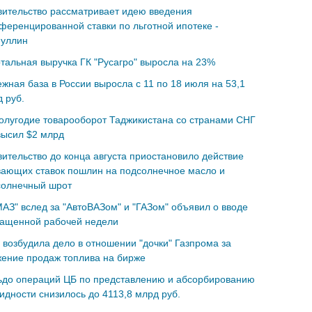
ительство рассматривает идею введения
еренцированной ставки по льготной ипотеке -
нуллин
тальная выручка ГК "Русагро" выросла на 23%
жная база в России выросла с 11 по 18 июля на 53,1
 руб.
олугодие товарооборот Таджикистана со странами СНГ
высил $2 млрд
ительство до конца августа приостановило действие
вающих ставок пошлин на подсолнечное масло и
солнечный шрот
АЗ" вслед за "АвтоВАЗом" и "ГАЗом" объявил о вводе
ращенной рабочей недели
возбудила дело в отношении "дочки" Газпрома за
ение продаж топлива на бирже
ьдо операций ЦБ по представлению и абсорбированию
идности снизилось до 4113,8 млрд руб.