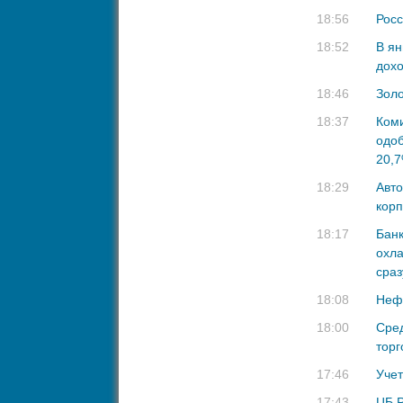
18:56
Росс
18:52
В ян
дохо
18:46
Золо
18:37
Ком
одоб
20,
18:29
Авто
корп
18:17
Банк
охла
сраз
18:08
Неф
18:00
Сред
торг
17:46
Учет
17:43
ЦБ Р