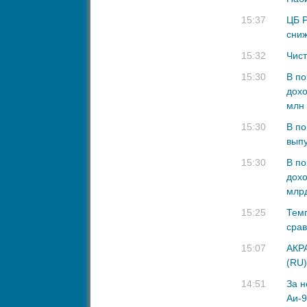
15:37
ЦБ Р
сниж
15:32
Чист
15:30
В по
дохо
млн
15:30
В по
выпу
15:30
В по
дохо
млрд
15:25
Темп
срав
15:07
АКРА
(RU)
14:51
За н
Аи-9