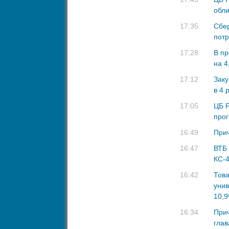
обли
17:35
Сбер
потр
17:28
В пр
на 4
17:12
Заку
в 4 
17:05
ЦБ 
про
16:49
Прич
16:47
ВТБ 
КС-4
16:42
Това
унив
10,
16:34
Прич
глав