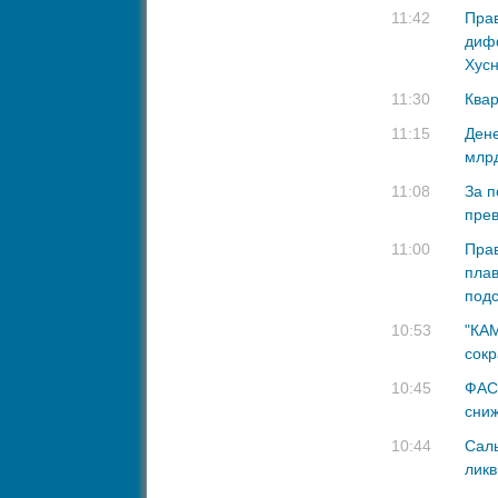
11:42
Прав
дифф
Хус
11:30
Квар
11:15
Дене
млрд
11:08
За п
пре
11:00
Прав
пла
под
10:53
"КАМ
сок
10:45
ФАС 
сниж
10:44
Сал
ликв