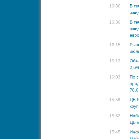
16:30
В те
ожид
16:30
В те
ожид
евр
16:15
Рыно
июл
16:12
Объе
2,6
16:03
По с
прод
78,6
15:59
ЦБ Р
круп
15:52
Наби
ЦБ н
15:45
Инфл
Наб