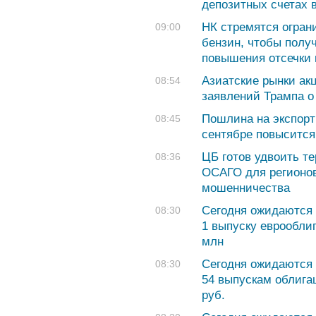
депозитных счетах 
НК стремятся огран
09:00
бензин, чтобы полу
повышения отсечки н
Азиатские рынки ак
08:54
заявлений Трампа о
Пошлина на экспорт
08:45
сентябре повысится 
ЦБ готов удвоить т
08:36
ОСАГО для регионо
мошенничества
Сегодня ожидаются 
08:30
1 выпуску еврообли
млн
Сегодня ожидаются 
08:30
54 выпускам облига
руб.