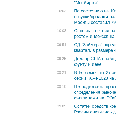
"Мосбиржи"
По состоянию на 10:
10:03
покупки/продажи на
Москвы составил 79,
Основная сессия на
10:03
ростом индексов на
СД "Займера" опред
09:51
квартал. в размере 
Доллар США слабо д
09:25
фунту и иене
ВТБ разместит 27 а
09:21
серии КС-4-1028 на
ЦБ подготовил прое
09:10
определения рыночн
физлицами на IPO/
Остатки средств кр
09:09
России снизились до