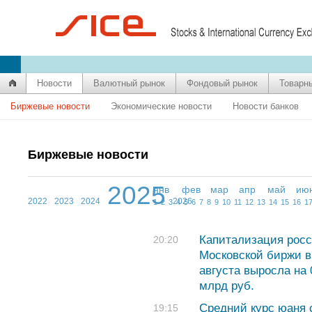
Новости
Валютный рынок
Фондовый рынок
Товарн
Биржевые новости
Экономические новости
Новости банков
Биржевые новости
2025
янв
фев
мар
апр
май
ию
2022
2023
2024
2026
1
2
3
4
5
6
7
8
9
10
11
12
13
14
15
16
1
Капитализация росс
20:20
Московской биржи в
августа выросла на 
млрд руб.
Средний курс юаня с
19:15