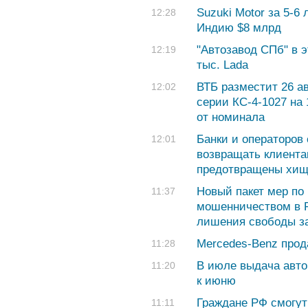
Suzuki Motor за 5-6
12:28
Индию $8 млрд
"Автозавод СПб" в 
12:19
тыс. Lada
ВТБ разместит 26 а
12:02
серии КС-4-1027 на 
от номинала
Банки и операторов 
12:01
возвращать клиента
предотвращены хищ
Новый пакет мер по 
11:37
мошенничеством в Р
лишения свободы з
Mercedes-Benz прод
11:28
В июле выдача авто
11:20
к июню
Граждане РФ смогут
11:11