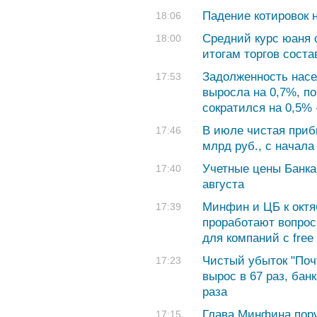
Падение котировок 
18:06
Средний курс юаня с
18:00
итогам торгов соста
Задолженность насе
17:53
выросла на 0,7%, п
сократился на 0,5%
В июле чистая приб
17:46
млрд руб., с начала 
Учетные цены Банка
17:40
августа
Минфин и ЦБ к окт
17:39
проработают вопрос
для компаний с free 
Чистый убыток "Поч
17:23
вырос в 67 раз, банк
раза
Глава Минфина пор
17:15