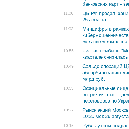
банковских карт - з
ЦБ РФ продал юани 
11:06
25 августа
Минцифры в рамках
11:03
кибермошенничество
механизм компенса
Чистая прибыль "М
10:55
квартале снизилась
Сальдо операций Ц
10:49
абсорбированию лик
млрд руб.
Официальные лица
10:39
энергетические сде
переговоров по Укра
Рынок акций Москов
10:27
10:30 мск 26 августа
Рубль утром подраст
10:15