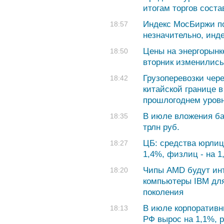
итогам торгов соста
Индекс МосБиржи по
18:57
незначительно, инд
Цены на энергорынке
18:50
вторник изменились
Грузоперевозки чере
18:42
китайской границе 
прошлогоднем уров
В июле вложения ба
18:35
трлн руб.
ЦБ: средства юрлиц
18:27
1,4%, физлиц - на 1
Чипы AMD будут инт
18:20
компьютеры IBM для
поколения
В июле корпоративн
18:13
РФ вырос на 1,1%, р