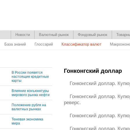
Новости
Валютный рынок
Фондовый рынок
Товарн
База знаний
Глоссарий
Классификатор валют
Макроэкон
Гонконгский доллар
В России появятся
настоящие кредитные
карты
Гонконгский доллар. Купю
Влияние конъюнктуры
мирового рынка нефти
Гонконгский доллар. Куп
реверс.
Положение рубля на
валютных рынках
Гонконгский доллар. Купю
Теневая экономика
мира
Гонконгский доллар. Куп