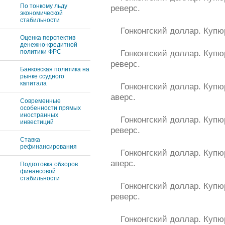
По тонкому льду
реверс.
экономической
стабильности
Гонконгский доллар. Купю
Оценка перспектив
денежно-кредитной
политики ФРС
Гонконгский доллар. Куп
реверс.
Банковская политика на
рынке ссудного
капитала
Гонконгский доллар. Куп
аверс.
Современные
особенности прямых
иностранных
Гонконгский доллар. Куп
инвестиций
реверс.
Ставка
рефинансирования
Гонконгский доллар. Куп
аверс.
Подготовка обзоров
финансовой
стабильности
Гонконгский доллар. Куп
реверс.
Гонконгский доллар. Куп