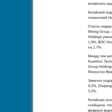
китайского ин
Китайский инд
гонконгский H
Список лидеро
Mining Group
Holdings умень
1,9%, BOC Hong
на 1,7%.
Между тем кап
Kuaishou Techn
Group Holdings
Resources Beer
Заметно подор
9,2%, Zhejiang
3,2%.
Китайская ас
сообщила, что
феврале вырос