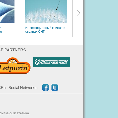
рынка ссудного капитала
и
Инвестиционный климат в
ия
странах СНГ
CE PARTNERS
E in Social Networks:
ссылка обязательна.