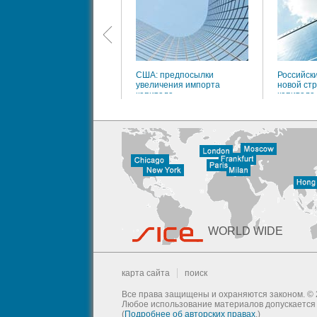
США: предпосылки
Российски
увеличения импорта
новой стр
капитала
капитала
WORLD WIDE
карта сайта
поиск
Все права защищены и охраняются законом. © 
Любое использование материалов допускается т
(
Подробнее об авторских правах
.)