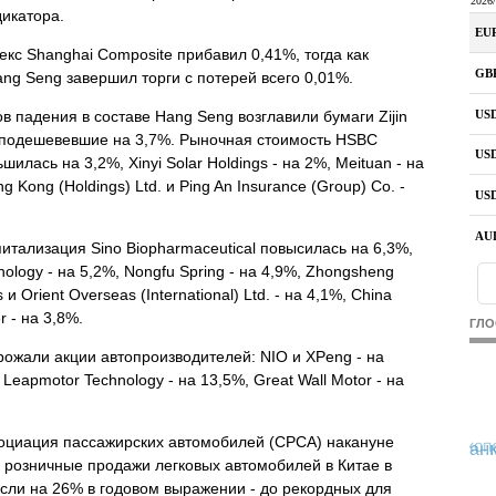
дикатора.
екс Shanghai Composite прибавил 0,41%, тогда как
ang Seng завершил торги с потерей всего 0,01%.
в падения в составе Hang Seng возглавили бумаги Zijin
, подешевевшие на 3,7%. Рыночная стоимость HSBC
шилась на 3,2%, Xinyi Solar Holdings - на 2%, Meituan - на
 Kong (Holdings) Ltd. и Ping An Insurance (Group) Co. -
итализация Sino Biopharmaceutical повысилась на 6,3%,
ology - на 5,2%, Nongfu Spring - на 4,9%, Zhongsheng
 и Orient Overseas (International) Ltd. - на 4,1%, China
 - на 3,8%.
ГЛО
ожали акции автопроизводителей: NIO и XPeng - на
 Leapmotor Technology - на 13,5%, Great Wall Motor - на
социация пассажирских автомобилей (CPCA) накануне
 розничные продажи легковых автомобилей в Китае в
ли на 26% в годовом выражении - до рекордных для