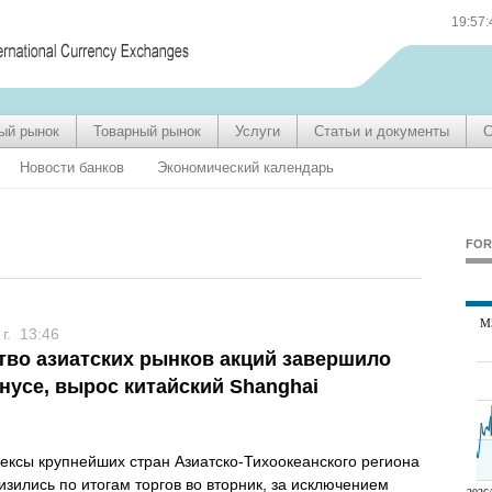
19:57
ый рынок
Товарный рынок
Услуги
Статьи и документы
С
Новости банков
Экономический календарь
FOR
 г.
13:46
во азиатских рынков акций завершило
инусе, вырос китайский Shanghai
ксы крупнейших стран Азиатско-Тихоокеанского региона
изились по итогам торгов во вторник, за исключением