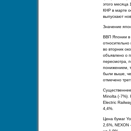
этого месяца 
КНР в марте о
выпускают нов
Значение япон
ВВП Японии в 
относительно 
во вторник ок
объявлено о 
пересмотра, п
понижением, т
были выше, че
отмечено трет
Существеннее 
Minolta (-7%).
Electric Railw
4,4%.
Цена бумаг Yo
2,6%, NEXON -