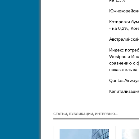
на 1,9%.
Южнокорейский
Котировки бум
- на 0,2%, Kor
Австралийский
Индекс потреб
Westpac и Инс
сравнению с ф
показатель за 
Qantas Airway
Капитализация
СТАТЬИ, ПУБЛИКАЦИИ, ИНТЕРВЬЮ...
BS. Взаимоотношения:
анк-клиент