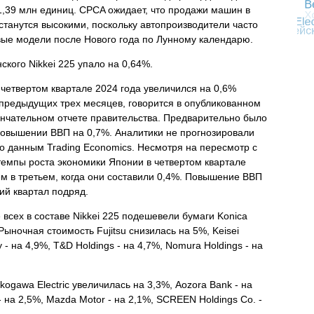
1,39 млн единиц. CPCA ожидает, что продажи машин в
станутся высокими, поскольку автопроизводители часто
ые модели после Нового года по Лунному календарю.
ского Nikkei 225 упало на 0,64%.
четвертом квартале 2024 года увеличился на 0,6%
предыдущих трех месяцев, говорится в опубликованном
ончательном отчете правительства. Предварительно было
повышении ВВП на 0,7%. Аналитики не прогнозировали
о данным Trading Economics. Несмотря на пересмотр с
емпы роста экономики Японии в четвертом квартале
м в третьем, когда они составили 0,4%. Повышение ВВП
ий квартал подряд.
всех в составе Nikkei 225 подешевели бумаги Konica
 Рыночная стоимость Fujitsu снизилась на 5%, Keisei
ay - на 4,9%, T&D Holdings - на 4,7%, Nomura Holdings - на
kogawa Electric увеличилась на 3,3%, Aozora Bank - на
 на 2,5%, Mazda Motor - на 2,1%, SCREEN Holdings Co. -